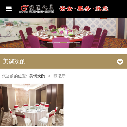
酒店位置
豪华套房
颐正海韵美食汇
颐和多功能厅
学习宣传贯彻二十大精神
总经理致辞
豪华单人间
颐安厅
颐德多功能厅
党史学习教育
美馔欢酌
豪华标准间
颐然厅
贵宾厅
建党百年
女士房
颐正厅
第一会议室
学习贯彻习近平新时代中国特色社会主义思想
您当前的位置:
美馔欢酌
>
颐泓厅
主题教育
普通标准间
颐文厅
第二会议室
深入学习贯彻习近平总书记视察山东重要讲话
精神
亲子房
颐乐厅
第三会议室
学习贯彻党的二十届三中全会精神
颐泓厅
第四会议室
学习贯彻党的二十届四中全会精神
颐润厅