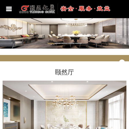
酒店位置
豪华套房
颐正海韵美食汇
颐和多功能厅
学习宣传贯彻二十大精神
总经理致辞
豪华单人间
颐安厅
颐德多功能厅
党史学习教育
豪华标准间
颐然厅
贵宾厅
建党百年
颐然厅
女士房
颐正厅
第一会议室
学习贯彻习近平新时代中国特色社会主义思想
主题教育
普通标准间
颐文厅
第二会议室
深入学习贯彻习近平总书记视察山东重要讲话
精神
亲子房
颐乐厅
第三会议室
学习贯彻党的二十届三中全会精神
颐泓厅
第四会议室
学习贯彻党的二十届四中全会精神
颐润厅