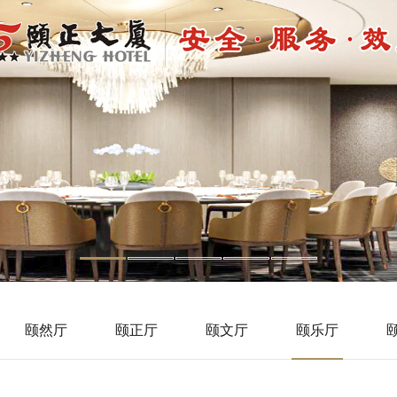
颐然厅
颐正厅
颐文厅
颐乐厅