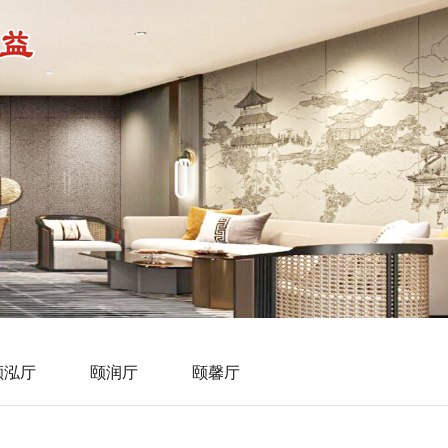
颐泓厅
颐润厅
颐馨厅