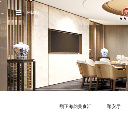
MENU
颐正海韵美食汇
颐安厅