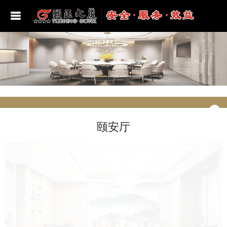
酒店位置
豪华套房
颐正海韵美食汇
颐和多功能厅
学习宣传贯彻二十大精神
总经理致辞
豪华单人间
颐安厅
颐德多功能厅
党史学习教育
豪华标准间
颐然厅
贵宾厅
建党百年
颐安厅
女士房
颐正厅
第一会议室
学习贯彻习近平新时代中国特色社会主义思想
主题教育
普通标准间
颐文厅
第二会议室
深入学习贯彻习近平总书记视察山东重要讲话
精神
亲子房
颐乐厅
第三会议室
学习贯彻党的二十届三中全会精神
颐泓厅
第四会议室
学习贯彻党的二十届四中全会精神
颐润厅