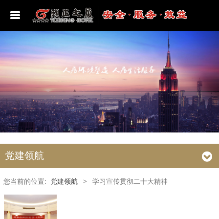
酒店位置
豪华套房
颐正海韵美食汇
颐和多功能厅
学习宣传贯彻二十大精神
总经理致辞
豪华单人间
颐安厅
颐德多功能厅
党史学习教育
豪华标准间
颐然厅
贵宾厅
建党百年
女士房
颐正厅
第一会议室
学习贯彻习近平新时代中国特色社会主义思想
主题教育
普通标准间
颐文厅
第二会议室
党建领航
深入学习贯彻习近平总书记视察山东重要讲话
精神
亲子房
颐乐厅
第三会议室
您当前的位置:
党建领航
>
学习宣传贯彻二十大精神
学习贯彻党的二十届三中全会精神
颐泓厅
第四会议室
学习贯彻党的二十届四中全会精神
颐润厅