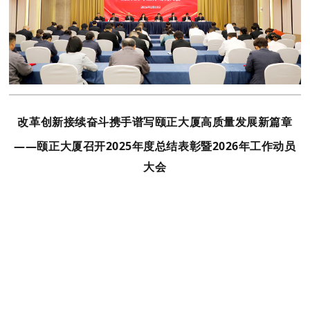
改革创新接续奋斗携手谱写颐正大厦高质量发展新篇章
——颐正大厦召开2025年度总结表彰暨2026年工作动员
大会