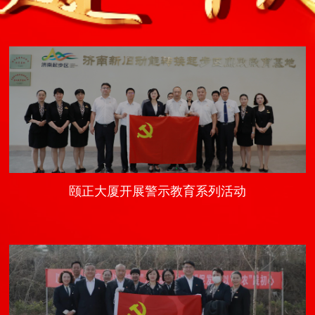
颐正大厦开展警示教育系列活动