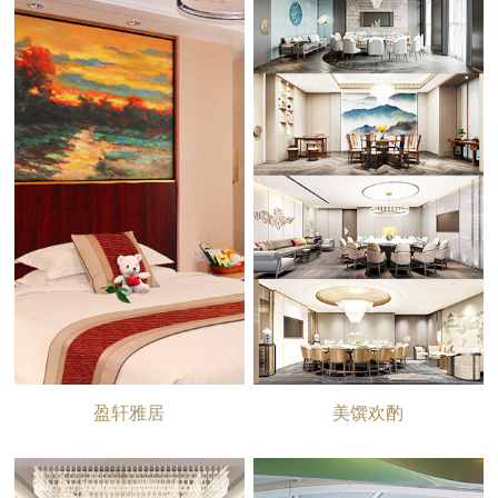
颐馨厅
盈轩雅居
美馔欢酌
全筑股份，中国装
饰装修企业高资质
和品牌之一。十余